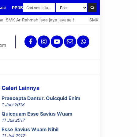
asi
PPDB
SMK Ar-Rahmah jaya jaya jayaaa !
SMK Bisaa, SMK Ar-Rahmah 
com
Galeri Lainnya
Praecepta Dantur. Quicquid Enim
1 Juni 2018
Quicquam Esse Savius Wuam
11 Juli 2017
Esse Savius Wuam Nihil
11 Juli 2017