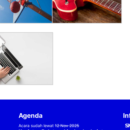
Agenda
In
S
Acara sudah lewat
12 Nov 2025