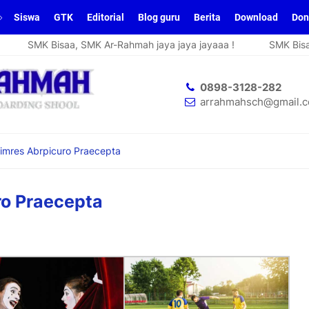
Siswa
GTK
Editorial
Blog guru
Berita
Download
Don
SMK Bisaa, SMK Ar-Rahmah jaya jaya jayaaa !
SMK Bisaa, 
0898-3128-282
arrahmahsch@gmail.
imres Abrpicuro Praecepta
ro Praecepta