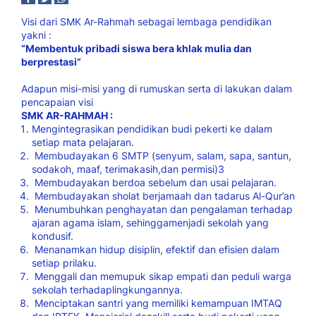
Visi dari SMK Ar-Rahmah sebagai lembaga pendidikan
yakni :
“
Membentuk pribadi siswa bera
khlak mulia dan
berprestasi”
Adapun misi-misi yang di rumuskan serta di lakukan dalam
pencapaian visi
SMK AR-RAHMAH :
Mengintegrasikan pendidikan budi pekerti ke dalam
setiap mata pelajaran.
Membudayakan 6 SMTP (senyum, salam, sapa, santun,
sodakoh, maaf, terimakasih,
dan permisi)
3
Membudayakan berdoa sebelum dan usai pelajaran.
Membudayakan sholat berjamaah dan tadarus Al-
Qur’an
Menumbuhkan penghayatan dan pengalaman terhadap
ajaran agama islam, sehingga
menjadi sekolah yang
kondusif.
Menanamkan hidup disiplin, efektif dan efisien dalam
setiap prilaku.
Menggali dan memupuk sikap empati dan peduli warga
sekolah terhadap
lingkungannya.
Menciptakan santri yang memiliki kemampuan IMTAQ