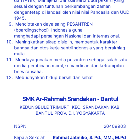
dan IPTEK, Manajerial dan
skill serta budi pekerti yang
sesuai dengan tuntunan perkembangan zaman
dengan
tetap di landasi oleh nilai nilai Pancasila dan UUD
1945.
Menciptakan daya saing PESANTREN
(boardingschool)
Indonesia guna
menghadapi
persaingan Nasional dan Internasional.
Meningkatkan sikap disiplin, membentuk karakter
bangsa dan etos kerja santri
Indonesia yang berakhlaq
mulia.
Mendayagunakan media pesantren sebagai salah satu
media pembinaan moral,
kemandirian dan ketrampilan
berwirausaha.
Mebudayakan hidup bersih dan sehat
SMK Ar-Rahmah Srandakan - Bantul
KEDUNGBULE TRIMURTI KEC. SRANDAKAN KAB.
BANTUL PROV. D.I. YOGYAKARTA
NSPN
20409903
Kepala Sekolah
Rahmat Jatmiko, S. Pd., MM., M.Pd