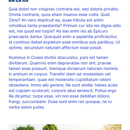
Quia dolori non voluptas contraria est, sed doloris privatio.
Omnia contraria, quos etiam insanos esse vultis. Quid
Zeno? An vero displicuit ea, quae tributa est animi
virtutibus tanta praestantia? Primum cur ista res digna odio
est, nisi quod est turpis? Ad eas enim res ab Epicuro
praecepta dantur. Quicquid enim a sapientia proficiscitur,
id continuo debet expletum esse omnibus suis partibus; Ut
optime, secundum naturam affectum esse possit.
Nummus in Croesi divitiis obscuratur, pars est tamen
divitiarum. Quamvis enim depravatae non sint, pravae
tamen esse possunt. Idemque diviserunt naturam hominis
in animum et corpus. Transfer idem ad modestiam vel
temperantiam, quae est moderatio cupiditatum rationi
oboediens. Immo alio genere; Illa sunt similia: hebes acies
est cuipiam oculorum, corpore alius senescit; Potius ergo
illa dicantur: turpe esse, viri non esse debilitari dolore,
frangi, succumbere. Duae sunt enim res quoque, ne tu
verba solum putes.